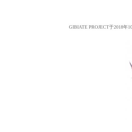
左
GIBIATE PROJECT于2