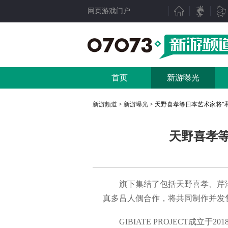
网页游戏门户
新游聚焦
产业动态
新游点评
行业动态
首页
新游曝光
新游曝光
07073视点
新游视频
数据分析
新游频道
>
新游曝光
> 天野喜孝等日本艺术家将"
新游资讯
人物专访
天野喜孝等
测试表
厂商频道
新游专题
产业专题
旗下集结了包括天野喜孝、芹泽
真多吕人偶合作，将共同制作并发
GIBIATE PROJECT成立