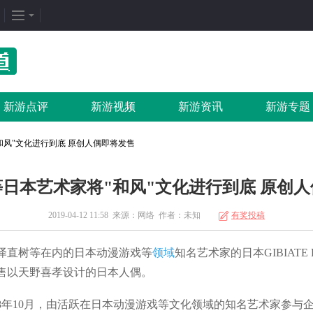
企划专题
热门专区
找
新闻周刊
我是皇
游
新游点评
新游视频
新游资讯
新游专题
新游竞速
太极崛起
打
发号排行
龙之女神
排
和风"文化进行到底 原创人偶即将发售
游戏推荐
传奇世界
游
日本艺术家将"和风"文化进行到底 原创
游戏专题
荒野行动
开
更多专题
刺激战场
微
2019-04-12 11:58 来源：
网络
作者：
未知
有奖投稿
直树等在内的日本动漫游戏等
领域
知名艺术家的日本GIBIATE
售以天野喜孝设计的日本人偶。
于2018年10月，由活跃在日本动漫游戏等文化领域的知名艺术家参