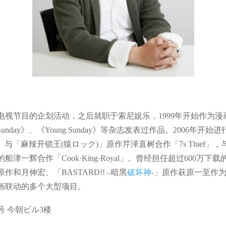
电视节目的企划活动，之后就职于索尼娱乐，1999年开始作为
、《少年Sunday》、《Young Sunday》等杂志发表过作品。200
与「麻辣开锁王(猿ロック)」原作芹泽直树合作「7s Thief」
辉合作「Cook·King·Royal」。曾经担任超过600万下载的人气
和月伸宏、「BASTARD!! –暗黑
破坏神
-」原作萩原一至作为
画联动的多个大型项目。
 今朝ビル3楼