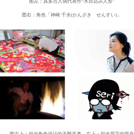
图左：真多吕人偶代表作“木目込み人形”
图右：角色「神崎 千水(かんざき せんすい)」
图左上：担当角色设计的天野喜孝、右上：担当题字的紫舟