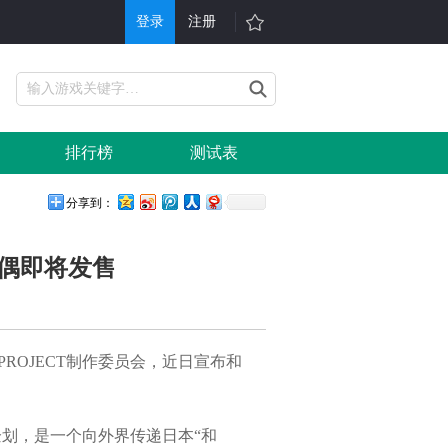
登录
注册
游戏
其他
戏大全
单机游戏
排行榜
测试表
折充值
H5游戏平台
行榜
游戏问答
分享到：
戏礼包
会员中心
人偶即将发售
服表
手机游戏
信小游戏
游戏攻略
 PROJECT制作委员会，近日宣布和
与企划，是一个向外界传递日本“和