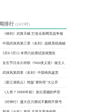
闻排行
(24小时)
《铸剑》武将天赋 打造全新网页战争领
中国武侠风第三章《名剑》战棋系统揭秘
3月8-3月12 本周六款测试游戏预告
女生节日永久特权《Web侠义道》做主人
武侠风第四章《名剑》中国画风鉴赏
《新江湖风云》绝版“犀利哥”大公开
《人类？10000年前》发出震撼的声音
《封神行》盛大压力测试不删档不限号
新游《十年》资讯 主策主美谈创新