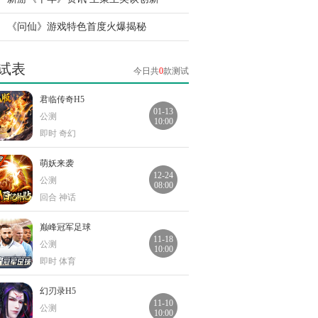
《问仙》游戏特色首度火爆揭秘
试表
今日共
0
款测试
君临传奇H5
01-13
公测
10:00
即时 奇幻
萌妖来袭
12-24
公测
08:00
回合 神话
巅峰冠军足球
11-18
公测
10:00
即时 体育
幻刃录H5
11-10
公测
10:00