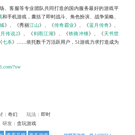
场、客服等专业团队共同打造的国内服务最好的游戏平
戏
和手机游戏，囊括了即时战斗、角色扮演、战争策略、
城
》、《秀丽
江山
》、《
传奇霸业
》、《
蓝月传奇
》、
月传说2
》、《
剑雨江湖
》、《
铁骑冲锋
》、《
天书世
《
七杀
》……依托数千万活跃用户，51游戏力求打造成为
.51.com/?xw
材：
奇幻
玩法：
即时
研发：
贪玩游戏