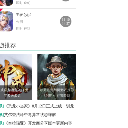
即时 奇幻
王者之心2
11-10
公测
14:57
即时 神话
血饮龙纹
游推荐
11-10
公测
15:05
即时 奇幻
烈焰屠神
10-26
公测
09:00
即时 奇幻
戒官方指定入口 元
每周最新网页游戏推荐
暗夜奇迹
宝多送多返
354期 生存冒险篇
10-13
公测
16:09
即时 奇幻
讯
]
《恐龙小当家》8月12日正式上线！驯龙
造战斗三重狂欢
讯
]
艾尔登法环中毒异常状态详解
笑傲仙侠
10-13
讯
]
《泰拉瑞亚》开发商分享版本更新内容
公测
16:09