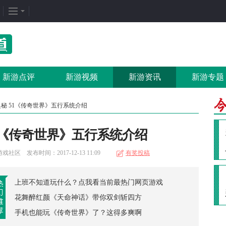
企划专题
热门专区
找
新闻周刊
我是皇
游
新游点评
新游视频
新游资讯
新游专题
新游竞速
太极崛起
打
发号排行
龙之女神
排
奥秘 51《传奇世界》五行系统介绍
游戏推荐
传奇世界
游
1《传奇世界》五行系统介绍
游戏专题
荒野行动
开
更多专题
刺激战场
微
社区 发布时间：2017-12-13 11:09
有奖投稿
上班不知道玩什么？点我看当前最热门网页游戏
花舞醉红颜《天命神话》带你双剑斩四方
手机也能玩《传奇世界》了？这得多爽啊