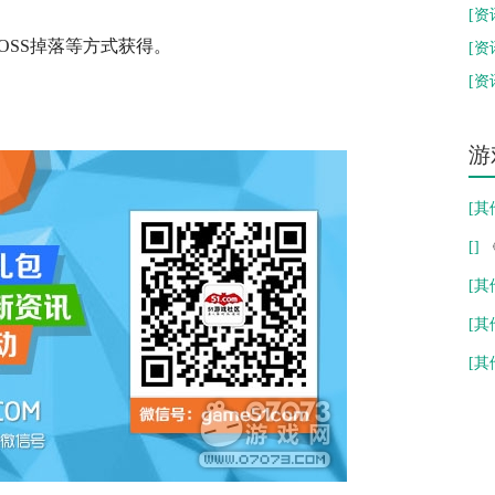
新
[
资
SS掉落等方式获得。
《
[
资
[
资
随
游
[
其
[
]
分
[
其
好
[
其
是
[
其
谁 