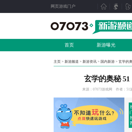
网页游戏门户
新游聚焦
产业动态
新游点评
行业动态
首页
新游曝光
新游曝光
07073视点
新游视频
数据分析
主页
>
新游频道
>
新游资讯
>
国内新游
> 玄学的
新游资讯
人物专访
玄学的奥秘 5
测试表
厂商频道
新游专题
产业专题
来源：
07073游戏网
作者：51游戏