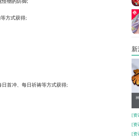
怪物的防御;
等方式获得;
新
日首冲、每日祈祷等方式获得;
神
[
资
建
[
资
[
资