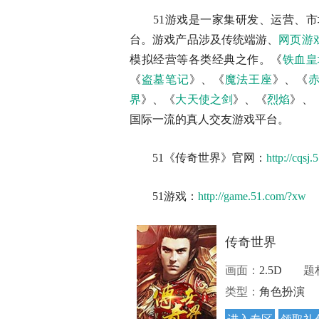
51游戏是一家集研发、运营、市
台。游戏产品涉及传统端游、
网页游
模拟经营等各类经典之作。《
铁血皇
《
盗墓笔记
》、《
魔法王座
》、《
赤
界
》、《
大天使之剑
》、《
烈焰
》、
国际一流的真人交友游戏平台。
51《传奇世界》官网：
http://cqsj
51游戏：
http://game.51.com/?xw
传奇世界
画面：
2.5D
题
类型：
角色扮演