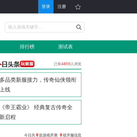
登录
注册
游戏
其他
戏大全
单机游戏
排行榜
测试表
折充值
H5游戏平台
行榜
游戏问答
已有
44959
人浏览
戏礼包
会员中心
今日头条
多品类新服接力，传奇仙侠领衔
服表
手机游戏
上线
信小游戏
游戏攻略
《帝王霸业》 经典复古传奇全
新启程
0
0
今日共
款游戏开测
|
组开服信息