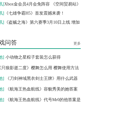
即时 神话
作即将开工
讯
]
Xbox金会员4月会免阵容 《空间贸易站》
别样视界》
讯
]
《七雄争霸H5》首发震撼来袭！
倾世情缘
10-12
讯
]
《盗贼之海》第六赛季3月10日上线 增加
公测
10:00
回合 历史
机遭遇战
戏问答
更多
他
]
小动物之星粽子套装怎么获得
《只狼影逝二度》樱舞怎么用 樱舞使用方法
享
他
]
《刀剑神域黑衣剑士王牌》用什么武器
 公测武器使用选
他
]
《航海王热血航线》容貌秀美的她答案
谁 容貌秀美的她
他
]
《航海王热血航线》代号Mr0的他答案是
代号Mr0