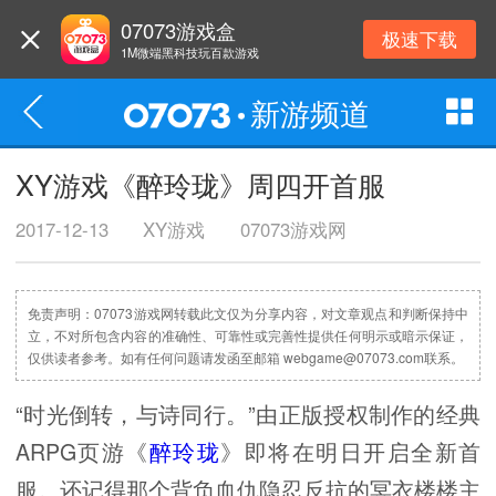
07073游戏盒
极速下载
1M微端黑科技玩百款游戏
新游频道
XY游戏《醉玲珑》周四开首服
2017-12-13
XY游戏
07073游戏网
免责声明：07073游戏网转载此文仅为分享内容，对文章观点和判断保持中
立，不对所包含内容的准确性、可靠性或完善性提供任何明示或暗示保证，
仅供读者参考。如有任何问题请发函至邮箱 webgame@07073.com联系。
“时光倒转，与诗同行。”由正版授权制作的经典
ARPG页游《
醉玲珑
》即将在明日开启全新首
服。还记得那个背负血仇隐忍反抗的冥衣楼楼主