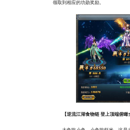
领取到相应的功勋奖励。
【逆流江湖食物链 登上顶端俯瞰
大鱼吃小鱼，小鱼吃虾米，这是大