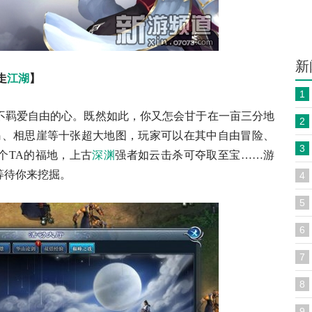
新
走
江湖
】
1
羁爱自由的心。既然如此，你又怎会甘于在一亩三分地
2
岛、相思崖等十张超大地图，玩家可以在其中自由冒险、
3
个TA的福地，上古
深渊
强者如云击杀可夺取至宝……游
等待你来挖掘。
4
5
6
7
8
9