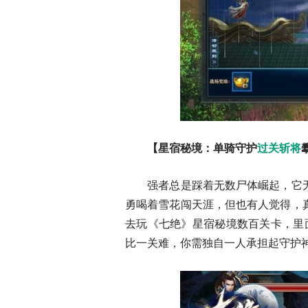
【星宿秘境：单骑守护
过关斩将
强者总是踩着无数尸体崛起，它无
勇喝着雪花闯天涯，但也有人觉得，
去玩《七绝》星宿秘境数百关卡，里
比一关难，你需独自一人承担起守护