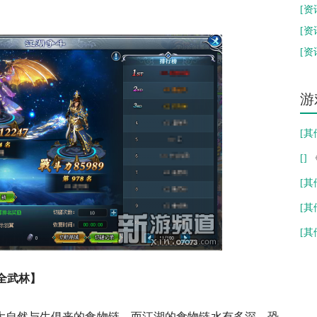
新
[
资
《
[
资
[
资
随
游
[
其
[
]
分
[
其
好
[
其
是
[
其
谁 
全武林】
自然与生俱来的食物链。而江湖的食物链水有多深，恐