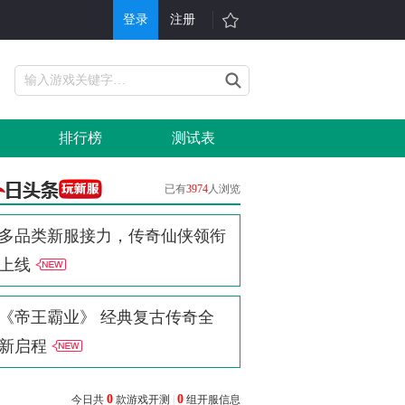
登录
注册
游戏
其他
戏大全
单机游戏
排行榜
测试表
折充值
H5游戏平台
行榜
游戏问答
已有
3974
人浏览
戏礼包
会员中心
今日头条
多品类新服接力，传奇仙侠领衔
服表
手机游戏
上线
信小游戏
游戏攻略
《帝王霸业》 经典复古传奇全
新启程
0
0
今日共
款游戏开测
|
组开服信息