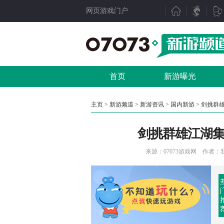
网页游戏门户
新游聚焦
产业动态
新游点评
行业动态
首页
新游曝光
新游曝光
07073视点
新游视频
数据分析
主页
>
新游频道
>
新游资讯
>
国内新游
> 剑挑群
新游资讯
人物专访
剑挑群雄江湖
测试表
厂商频道
新游专题
产业专题
来源：
07073游戏网
作者：我去玩