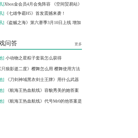
即时 神话
作即将开工
讯
]
Xbox金会员4月会免阵容 《空间贸易站》
别样视界》
讯
]
《七雄争霸H5》首发震撼来袭！
倾世情缘
10-12
讯
]
《盗贼之海》第六赛季3月10日上线 增加
公测
10:00
回合 历史
机遭遇战
戏问答
更多
他
]
小动物之星粽子套装怎么获得
《只狼影逝二度》樱舞怎么用 樱舞使用方法
享
他
]
《刀剑神域黑衣剑士王牌》用什么武器
 公测武器使用选
他
]
《航海王热血航线》容貌秀美的她答案
谁 容貌秀美的她
他
]
《航海王热血航线》代号Mr0的他答案是
代号Mr0