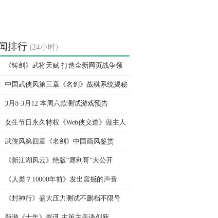
闻排行
(24小时)
《铸剑》武将天赋 打造全新网页战争领
中国武侠风第三章《名剑》战棋系统揭秘
3月8-3月12 本周六款测试游戏预告
女生节日永久特权《Web侠义道》做主人
武侠风第四章《名剑》中国画风鉴赏
《新江湖风云》绝版“犀利哥”大公开
《人类？10000年前》发出震撼的声音
《封神行》盛大压力测试不删档不限号
新游《十年》资讯 主策主美谈创新