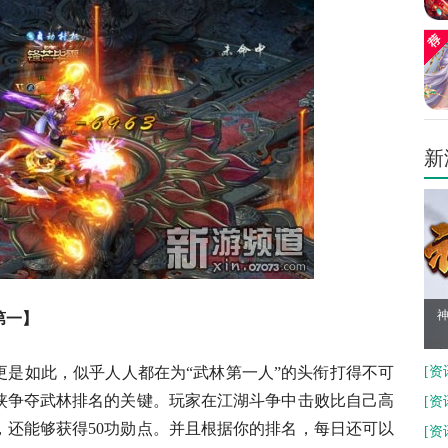
新
神
第一】
如此，似乎人人都在为“武林第一人”的头衔打得不可
[
资
侠争夺武林排名的关键。玩家在江湖斗争中击败比自己高
建
[
资
，还能够获得50功勋点。并且根据你的排名，每日还可以
[
资