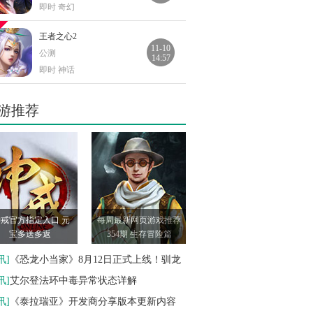
即时 奇幻
王者之心2
11-10
公测
14:57
即时 神话
血饮龙纹
游推荐
11-10
公测
15:05
即时 奇幻
烈焰屠神
10-26
公测
09:00
即时 奇幻
戒官方指定入口 元
每周最新网页游戏推荐
暗夜奇迹
宝多送多返
354期 生存冒险篇
10-13
公测
16:09
即时 奇幻
讯
]
《恐龙小当家》8月12日正式上线！驯龙
造战斗三重狂欢
讯
]
艾尔登法环中毒异常状态详解
笑傲仙侠
10-13
讯
]
《泰拉瑞亚》开发商分享版本更新内容
公测
16:09