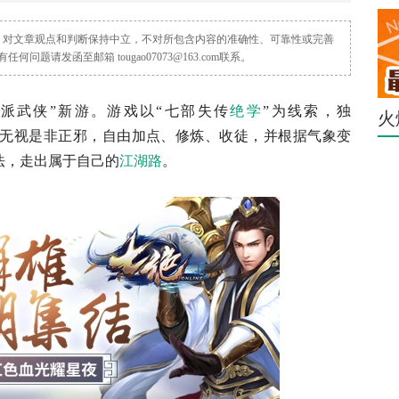
容，对文章观点和判断保持中立，不对所包含内容的准确性、可靠性或完善
请发函至邮箱 tougao07073@163.com联系。
新派武侠”新游。游戏以“七部失传
绝学
”为线索，独
火
将可无视是非正邪，自由加点、修炼、收徒，并根据气象变
法，走出属于自己的
江湖路
。