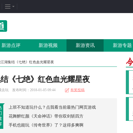
企划专题
热门专区
找
新闻周刊
我是皇
游
新游点评
新游视频
新游资讯
新游专题
新游竞速
太极崛起
打
发号排行
龙之女神
排
雄江湖集结《七绝》红色血光耀星夜
游戏推荐
传奇世界
游
集结《七绝》红色血光耀星夜
游戏专题
荒野行动
开
更多专题
刺激战场
微
 发布时间：2018-01-05 09:44
有奖投稿
上班不知道玩什么？点我看当前最热门网页游戏
花舞醉红颜《天命神话》带你双剑斩四方
手机也能玩《传奇世界》了？这得多爽啊