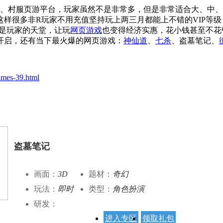
村服页游平台，玩家虽然不是非常多，但是非常适合大、中、小
样很多非R玩家不用充值坚持玩上两三月都能上不错的VIP等
真是玩家的天堂，让玩
网页游戏
也变得经济实惠，花小钱甚至不花
开启，还有当下最火爆的网页游戏：
神仙道
、
七杀
、盗墓笔记、
。
ames-39.html
盗墓笔记
画面：
3D
题材：
奇幻
玩法：
即时
类型：
角色扮演
研发：
进入专区
领取礼包