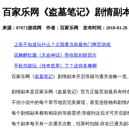
百家乐网《盗墓笔记》剧情副
来源：
07073游戏网
作者：百家乐网 发布时间：2018-03-28 
上班不知道玩什么？点我看当前最热门网页游戏
花舞醉红颜《天命神话》带你双剑斩四方
手机也能玩《传奇世界》了？这得多爽啊
百家乐网《
盗墓笔记
》剧情副本开启等级与通关攻略一览
剧情副本是百家乐网《盗墓笔记》官方正版页游最具有特色
不但小说中的每个章节地宫完美展现，甚至连怪物和剧情内
每个剧情副本都有相应的等级需求;等级到达后才可开启剧
每个副本每天有一次通关次数，结算时扣除;存在已通关副本