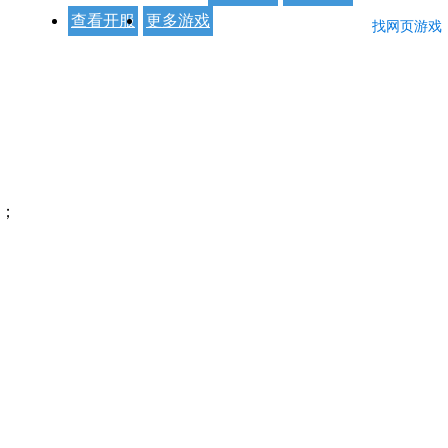
查看开服
更多游戏
找网页游戏，
；