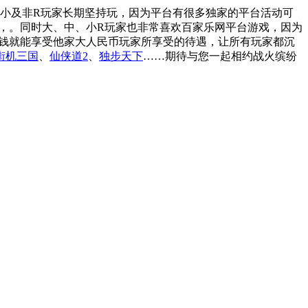
及非R玩家长期坚持玩，因为平台有很多独家的平台活动可
级，。同时大、中、小R玩家也非常喜欢百家乐网平台游戏，因为
钱就能享受他家大人民币玩家所享受的待遇，让所有玩家都沉
街机三国
、
仙侠道2
、
独步天下
……期待与您一起相约战火缤纷