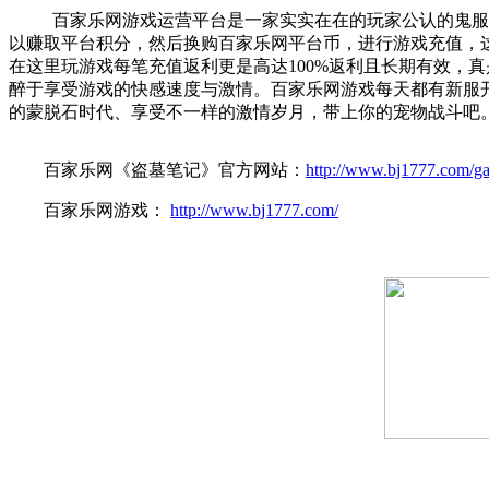
百家乐网游戏运营平台是一家实实在在的玩家公认的鬼服、
以赚取平台积分，然后换购百家乐网平台币，进行游戏充值，这
在这里玩游戏每笔充值返利更是高达100%返利且长期有效，
醉于享受游戏的快感速度与激情。百家乐网游戏每天都有新服
的蒙脱石时代、享受不一样的激情岁月，带上你的宠物战斗吧
百家乐网《盗墓笔记》官方网站：
http://www.bj1777.com/g
百家乐网游戏：
http://www.bj1777.com/