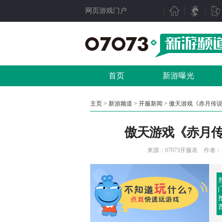
网页游戏门户
新游聚焦
产业动态
新游点评
行业动态
首页
新游曝光
新游曝光
07073视点
新游视频
数据分析
主页
>
新游频道
>
开服新闻
> 傲天游戏《赤月传说
新游资讯
人物专访
傲天游戏《赤月传说
测试表
厂商频道
新游专题
产业专题
来源：
07073开服表
作者：尚文