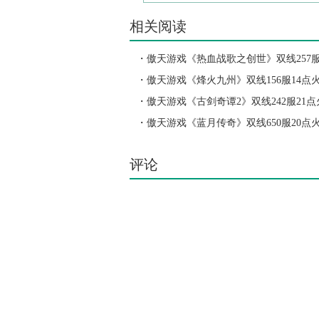
相关阅读
・
傲天游戏《热血战歌之创世》双线257服
开启
・
傲天游戏《烽火九州》双线156服14点
・
傲天游戏《古剑奇谭2》双线242服21
・
傲天游戏《蓝月传奇》双线650服20点
评论