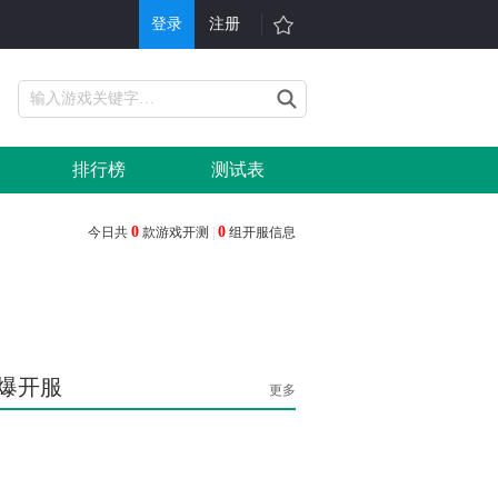
登录
注册
游戏
其他
戏大全
单机游戏
排行榜
测试表
折充值
H5游戏平台
行榜
游戏问答
0
0
今日共
款游戏开测
|
组开服信息
戏礼包
会员中心
服表
手机游戏
信小游戏
游戏攻略
爆开服
更多