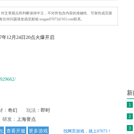
容，对文章观点和判断保持中立，不对所包含内容的准确性、可靠性或完善
请发函至邮箱 tougao07073@163.com联系。
7年12月24日20点火爆开启
1929662/
新
1
材：
奇幻
玩法：
即时
2
研发：
上海誉点
3
包
查看开服
更多游戏
找网页游戏，就上07073！