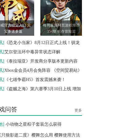
10-26
公测
09:00
即时 奇幻
戒官方指定入口 元
每周最新网页游戏推荐
暗夜奇迹
宝多送多返
354期 生存冒险篇
10-13
公测
16:09
即时 奇幻
讯
]
《恐龙小当家》8月12日正式上线！驯龙
造战斗三重狂欢
讯
]
艾尔登法环中毒异常状态详解
笑傲仙侠
10-13
讯
]
《泰拉瑞亚》开发商分享版本更新内容
公测
16:09
即时 神话
作即将开工
讯
]
Xbox金会员4月会免阵容 《空间贸易站》
别样视界》
讯
]
《七雄争霸H5》首发震撼来袭！
倾世情缘
10-12
讯
]
《盗贼之海》第六赛季3月10日上线 增加
公测
10:00
回合 历史
机遭遇战
戏问答
更多
他
]
小动物之星粽子套装怎么获得
《只狼影逝二度》樱舞怎么用 樱舞使用方法