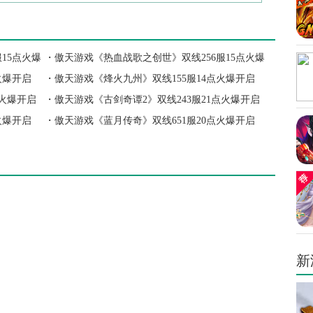
15点火爆
・
傲天游戏《热血战歌之创世》双线256服15点火爆
火爆开启
开启
・
傲天游戏《烽火九州》双线155服14点火爆开启
点火爆开启
・
傲天游戏《古剑奇谭2》双线243服21点火爆开启
火爆开启
・
傲天游戏《蓝月传奇》双线651服20点火爆开启
新