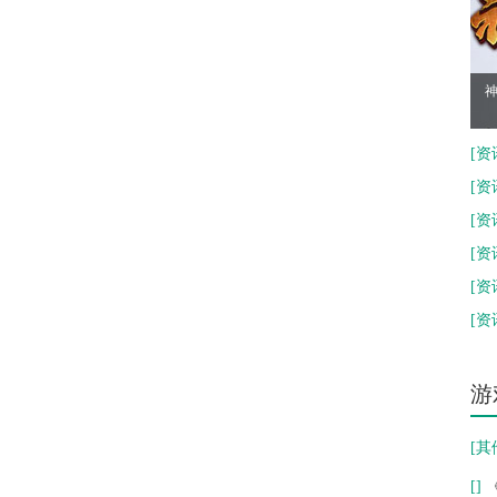
神
[
资
建
[
资
[
资
新
[
资
《
[
资
[
资
随
游
[
其
[
]