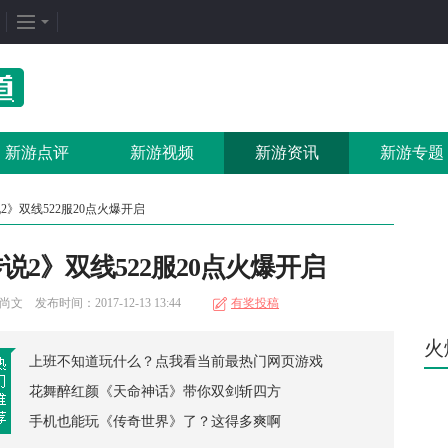
企划专题
热门专区
找
新闻周刊
我是皇
游
新游点评
新游视频
新游资讯
新游专题
新游竞速
太极崛起
打
发号排行
龙之女神
排
2》双线522服20点火爆开启
游戏推荐
传奇世界
游
2》双线522服20点火爆开启
游戏专题
荒野行动
开
更多专题
刺激战场
微
 发布时间：2017-12-13 13:44
有奖投稿
火
上班不知道玩什么？点我看当前最热门网页游戏
花舞醉红颜《天命神话》带你双剑斩四方
手机也能玩《传奇世界》了？这得多爽啊