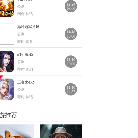
12-24
公测
08:00
回合 神话
巅峰冠军足球
11-18
公测
10:00
即时 体育
幻刃录H5
11-10
公测
10:00
即时 奇幻
王者之心2
11-10
公测
14:57
即时 神话
血饮龙纹
游推荐
11-10
公测
15:05
即时 奇幻
烈焰屠神