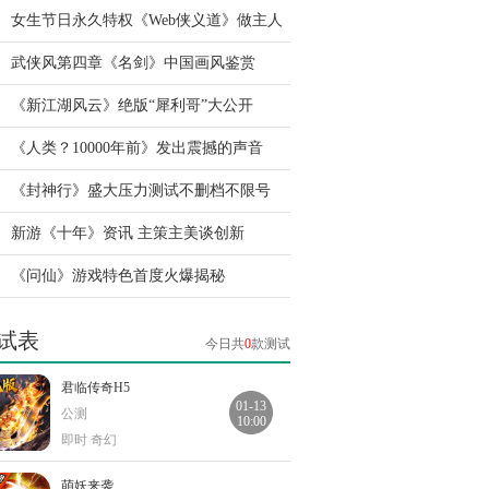
女生节日永久特权《Web侠义道》做主人
武侠风第四章《名剑》中国画风鉴赏
《新江湖风云》绝版“犀利哥”大公开
《人类？10000年前》发出震撼的声音
《封神行》盛大压力测试不删档不限号
新游《十年》资讯 主策主美谈创新
《问仙》游戏特色首度火爆揭秘
试表
今日共
0
款测试
君临传奇H5
01-13
公测
10:00
即时 奇幻
萌妖来袭